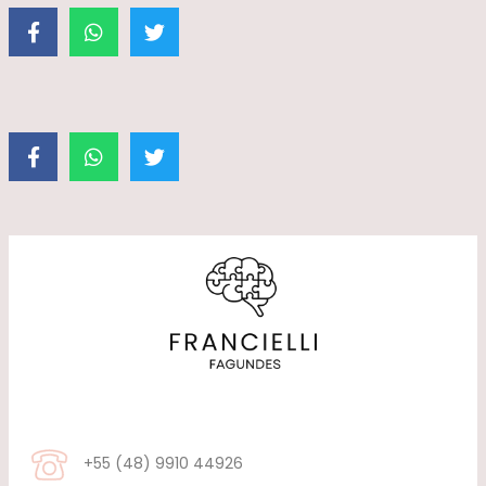
+55 (48) 9910 44926